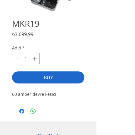
MKR19
Fiyat
₺3.699,99
Adet
*
BUY
60 amper devre kesici