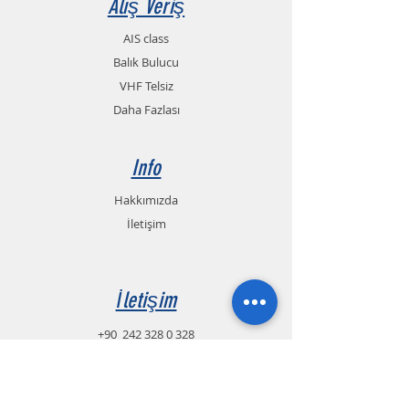
Alış Veriş
AIS class
Balık Bulucu
VHF Telsiz
Daha Fazlası
Info
Hakkımızda
İletişim
İletişim
+90
242 328 0 328
+90 551 990 54 13
Whatsapp (TR.EN.RU.FA)
+90 544 581 94 91
info@gemelmarine.com