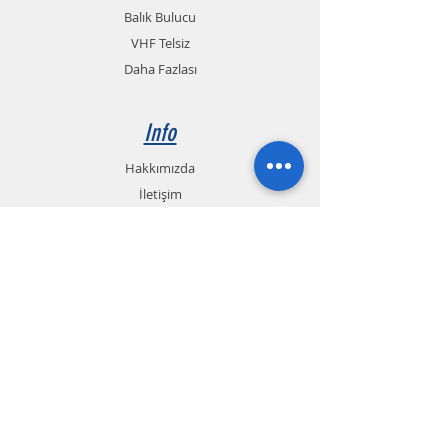
Balık Bulucu
VHF Telsiz
Daha Fazlası
Info
Hakkımızda
İletişim
İletişim
+90
242 328 0 328
+90 551 990 54 13
Whatsapp (TR.EN.RU.FA)
+90 544 581 94 91
info@gemelmarine.com