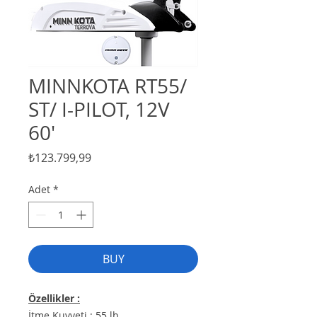
MINNKOTA RT55/
ST/ I-PILOT, 12V
60'
Fiyat
₺123.799,99
Adet
*
BUY
Özellikler :
İtme Kuvveti : 55 lb