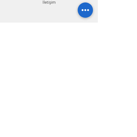
İletişim
İletişim
+90
242 328 0 328
+90 551 990 54 13
Whatsapp (TR.EN.RU.FA)
+90 544 581 94 91
info@gemelmarine.com