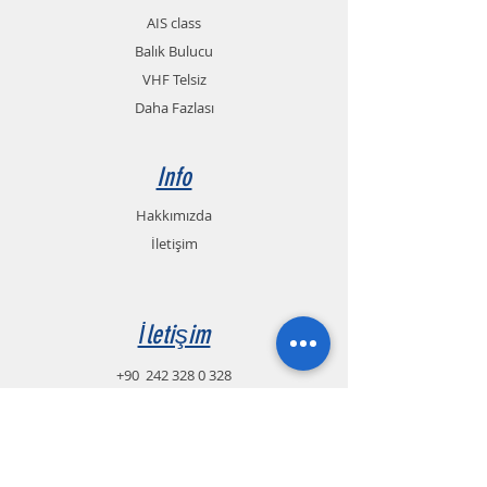
AIS class
Balık Bulucu
VHF Telsiz
Daha Fazlası
Info
Hakkımızda
İletişim
İletişim
+90
242 328 0 328
+90 551 990 54 13
Whatsapp (TR.EN.RU.FA)
+90 544 581 94 91
info@gemelmarine.com