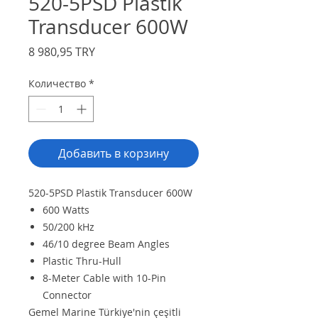
520-5PSD Plastik
Transducer 600W
Цена
8 980,95 TRY
Количество
*
Добавить в корзину
520-5PSD Plastik Transducer 600W
600 Watts
50/200 kHz
46/10 degree Beam Angles
Plastic Thru-Hull
8-Meter Cable with 10-Pin
Connector
Gemel Marine Türkiye'nin çeşitli