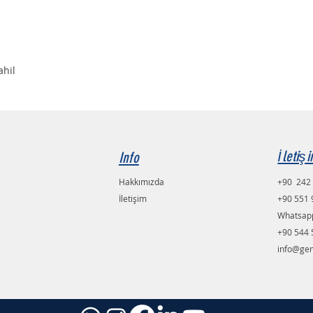
ahil
İletiş
Info
Hakkımızda
+90 242 
İletişim
+90 551 
Whatsapp
+90 544 
info@ge