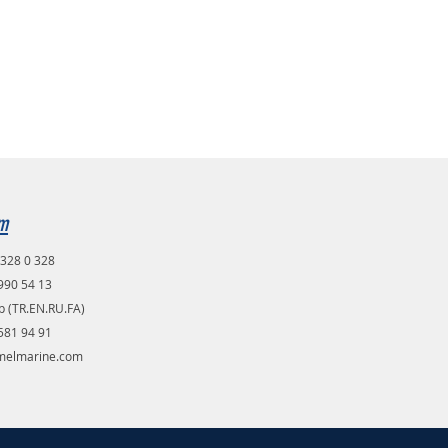
im
328 0 328
990 54 13
 (TR.EN.RU.FA)
581 94 91
melmarine.com