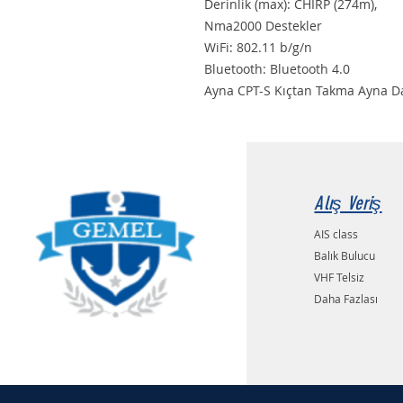
Derinlik (max): CHIRP (274m),
Nma2000 Destekler
WiFi: 802.11 b/g/n
Bluetooth: Bluetooth 4.0
Ayna CPT-S Kıçtan Takma Ayna D
Alış Veriş
AIS class
Balık Bulucu
VHF Telsiz
Daha Fazlası