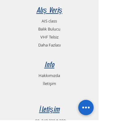
Alış Veriş
AIS class
Balık Bulucu
VHF Telsiz
Daha Fazlası
Info
Hakkımızda
İletişim
İletişim
+90
242 328 0 328
+90 551 990 54 13
Whatsapp (TR.EN.RU.FA)
+90 544 581 94 91