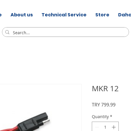
e
About us
Technical Service
Store
Daha
MKR 12
Price
TRY 799.99
Quantity
*