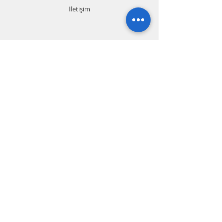
İletişim
Contact us 7*24
+90
242 328 0 328
+90 551 990 54 13
Whatsapp (TR.EN.RU.FA)
+90 544 581 94 91
info@gemelmarine.com